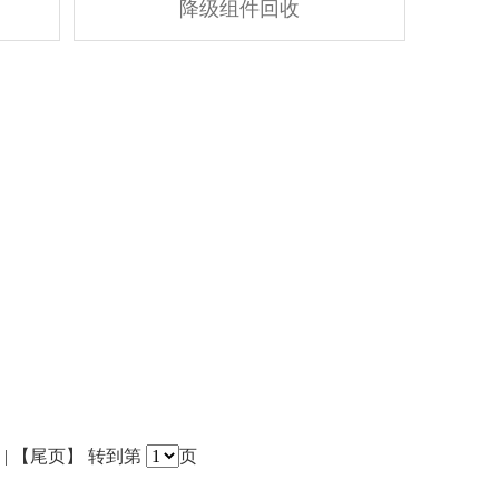
降级组件回收
】 | 【尾页】 转到第
页